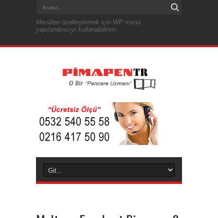
Menüleri özelleştirmek için WP menü
yapılandırıcıyı kullanabilirsin