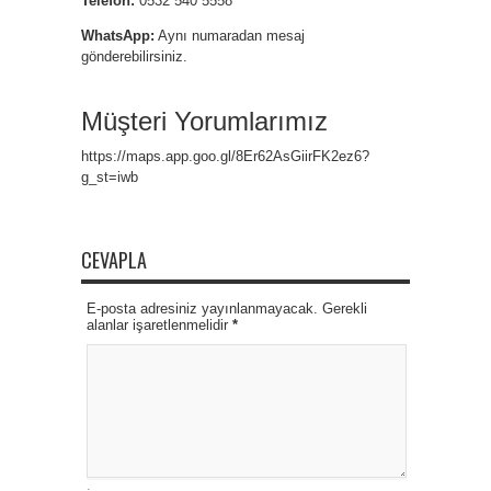
Telefon:
0532 540 5558
WhatsApp:
Aynı numaradan mesaj
gönderebilirsiniz.
Müşteri Yorumlarımız
https://maps.app.goo.gl/8Er62AsGiirFK2ez6?
g_st=iwb
CEVAPLA
E-posta adresiniz yayınlanmayacak. Gerekli
alanlar işaretlenmelidir
*