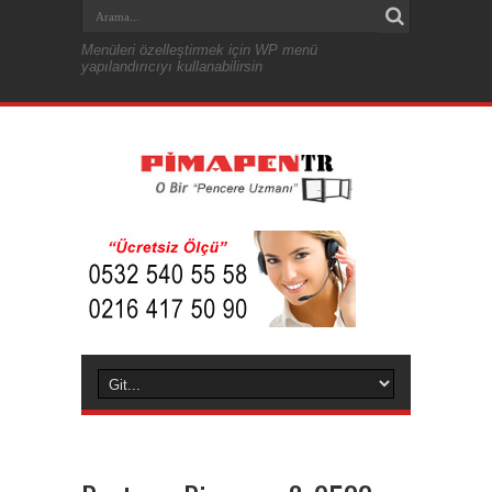
Menüleri özelleştirmek için WP menü
yapılandırıcıyı kullanabilirsin