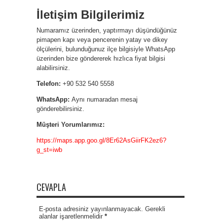
İletişim Bilgilerimiz
Numaramız üzerinden, yaptırmayı düşündüğünüz
pimapen kapı veya pencerenin yatay ve dikey
ölçülerini, bulunduğunuz ilçe bilgisiyle WhatsApp
üzerinden bize göndererek hızlıca fiyat bilgisi
alabilirsiniz.
Telefon:
+90 532 540 5558
WhatsApp:
Aynı numaradan mesaj
gönderebilirsiniz.
Müşteri Yorumlarımız:
https://maps.app.goo.gl/8Er62AsGiirFK2ez6?
g_st=iwb
CEVAPLA
E-posta adresiniz yayınlanmayacak. Gerekli
alanlar işaretlenmelidir
*