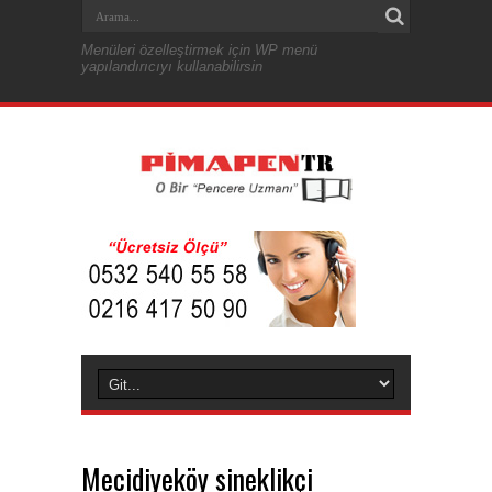
Menüleri özelleştirmek için WP menü
yapılandırıcıyı kullanabilirsin
Mecidiyeköy sineklikçi