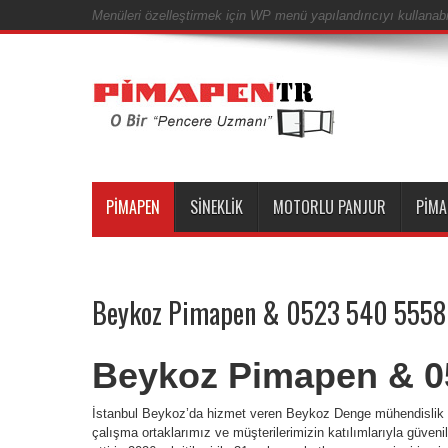
Menüleri özelleştirmek için WP menü yapılandırıcıyı kullanabil
PIMAPEN
SINEKLIK
MOTORLU PANJUR
PIMA
Beykoz Pimapen & 0523 540 5558
Beykoz Pimapen & 0
İstanbul Beykoz’da hizmet veren Beykoz Denge mühendislik ola
çalışma ortaklarımız ve müşterilerimizin katılımlarıyla güveni