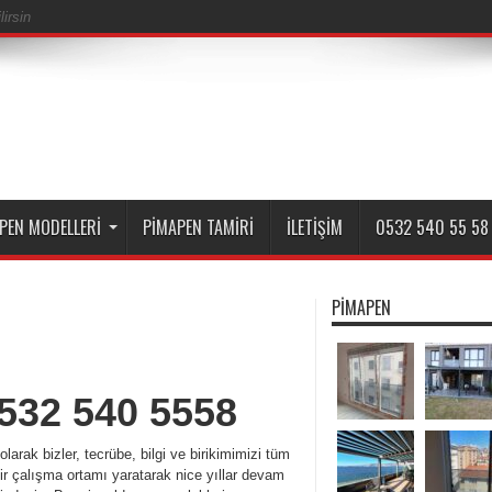
irsin
PEN MODELLERI
PIMAPEN TAMIRI
İLETIŞIM
0532 540 55 58
PIMAPEN
532 540 5558
rak bizler, tecrübe, bilgi ve birikimimizi tüm
lir çalışma ortamı yaratarak nice yıllar devam