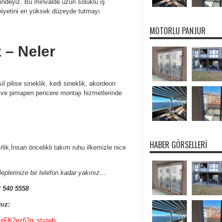
risindeyiz. Bu minvalde uzun soluklu iş
nuniyetini en yüksek düzeyde tutmayı
MOTORLU PANJUR
 – Neler
l pilise sineklik, kedi sineklik, akordeon
le ve pimapen pencere montajı hizmetlerinde
HABER GÖRSELLERI
lik,İnsan öncelikli takım ruhu ilkemizle nice
plerinize bir telefon kadar yakınız…
2 540 5558
ız:
iirFK2ez6?g_st=iwb