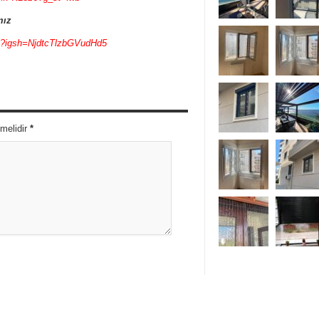
mız
e?igsh=NjdtcTlzbGVudHd5
nmelidir
*