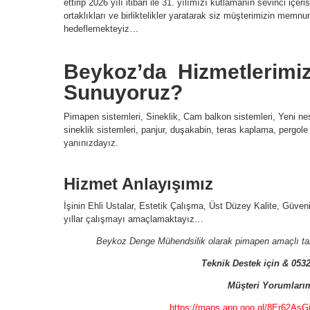
ettirip 2026 yılı itibari ile 31. yılımızı kutlamanın sevinci içe
ortaklıkları ve birliktelikler yaratarak siz müşterimizin mem
hedeflemekteyiz…
Beykoz’da Hizmetlerimiz
Sunuyoruz?
Pimapen sistemleri, Sineklik, Cam balkon sistemleri, Yeni nesi
sineklik sistemleri, panjur, duşakabin, teras kaplama, pergo
yanınızdayız.
Hizmet Anlayışımız
İşinin Ehli Ustalar, Estetik Çalışma, Üst Düzey Kalite, Güvenir
yıllar çalışmayı amaçlamaktayız…
Beykoz Denge Mühendsilik olarak pimapen amaçlı tale
Teknik Destek için & 053
Müşteri Yorumlarım
https://maps.app.goo.gl/8Er62AsG