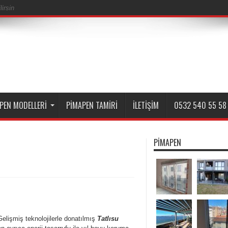
irsin
PEN MODELLERI
PIMAPEN TAMIRI
İLETIŞIM
0532 540 55 58
PIMAPEN
elişmiş teknolojilerle donatılmış
Tatlısu