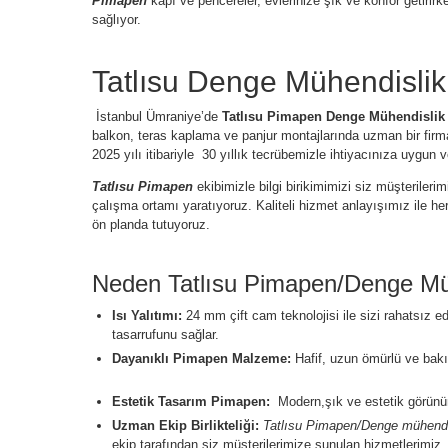
Pimapen
kapı ve pencereler, evlerinize şık ve konfor getirirk
sağlıyor.
Tatlısu Denge Mühendisli
İstanbul Ümraniye’
de
Tatlısu Pimapen Denge Mühendislik
balkon, teras kaplama ve panjur montajlarında uzman bir fir
2025 yılı itibariyle 30 yıllık tecrübemizle ihtiyacınıza uygu
Tatlısu Pimapen
ekibimizle bilgi birikimimizi siz müşterilerim
çalışma ortamı yaratıyoruz. Kaliteli hizmet anlayışımız ile h
ön planda tutuyoruz.
Neden Tatlısu Pimapen/Denge Mü
Isı Yalıtımı:
24 mm çift cam teknolojisi ile sizi rahatsız ed
tasarrufunu sağlar.
Dayanıklı Pimapen Malzeme:
Hafif, uzun ömürlü ve bakı
Estetik Tasarım Pimapen:
Modern,şık ve estetik görünü
Uzman Ekip Birlikteliği:
Tatlısu Pimapen/Denge mühendi
ekip tarafından siz müşterilerimize sunulan hizmetlerimiz.