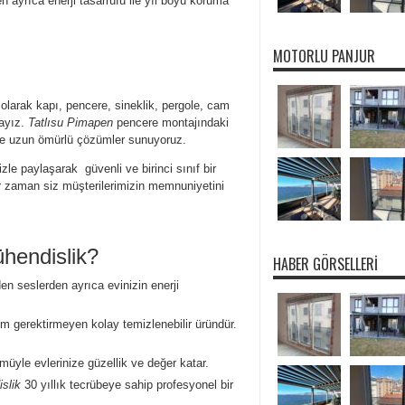
en ayrıca enerji tasarrufu ile yıl boyu koruma
MOTORLU PANJUR
k
olarak kapı, pencere, sineklik, pergole, cam
mayız.
Tatlısu Pimapen
pencere montajındaki
n ve uzun ömürlü çözümler sunuyoruz.
izle paylaşarak güvenli ve birinci sınıf bir
er zaman siz müşterilerimizin memnuniyetini
hendislik?
HABER GÖRSELLERI
en seslerden ayrıca evinizin enerji
m gerektirmeyen kolay temizlenebilir üründür.
müyle evlerinize güzellik ve değer katar.
slik
30 yıllık tecrübeye sahip profesyonel bir