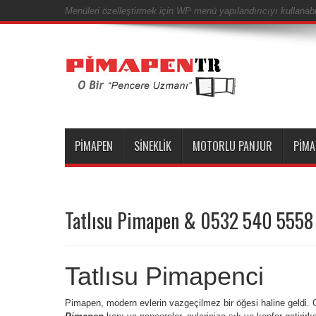
Menüleri özelleştirmek için WP menü yapılandırıcıyı kullanabil
PIMAPEN
SINEKLIK
MOTORLU PANJUR
PIMA
Tatlısu Pimapen & 0532 540 5558
Tatlısu Pimapenci
Pimapen, modern evlerin vazgeçilmez bir öğesi haline geldi. G