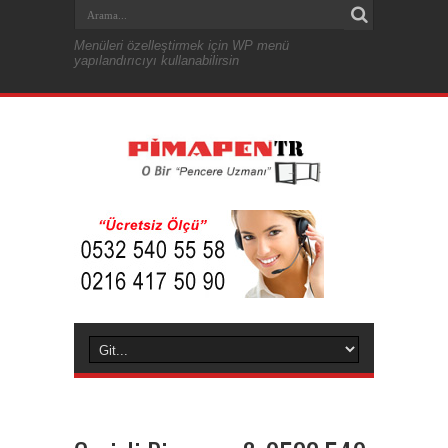
Menüleri özelleştirmek için WP menü
yapılandırıcıyı kullanabilirsin