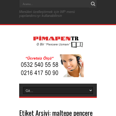
Menüleri özelleştirmek için WP menü
yapılandırıcıyı kullanabilirsin
Etiket Arşivi:
maltepe pencere