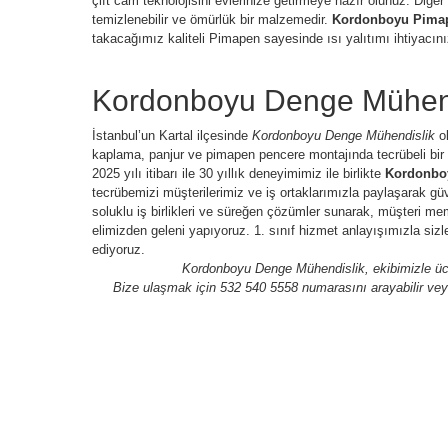
çift cam teknolojisini evlerinize getirmeye hazır olunuz. Diğe
temizlenebilir ve ömürlük bir malzemedir.
Kordonboyu Pima
takacağımız kaliteli Pimapen sayesinde ısı yalıtımı ihtiyacın
Kordonboyu Denge Mühend
İstanbul’un Kartal ilçesinde
Kordonboyu Denge Mühendislik
ol
kaplama, panjur ve pimapen pencere montajında tecrübeli bir 
2025 yılı itibarı ile 30 yıllık deneyimimiz ile birlikte
Kordonbo
tecrübemizi müşterilerimiz ve iş ortaklarımızla paylaşarak gü
soluklu iş birlikleri ve süreğen çözümler sunarak, müşteri m
elimizden geleni yapıyoruz. 1. sınıf hizmet anlayışımızla si
ediyoruz.
Kordonboyu Denge Mühendislik, ekibimizle ücr
Bize ulaşmak için 532 540 5558 numarasını arayabilir vey