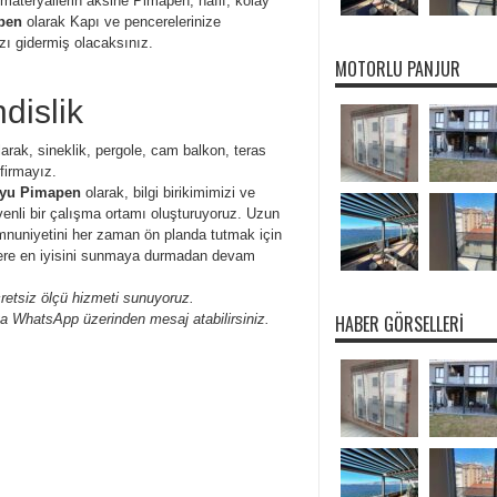
r materyallerin aksine Pimapen, hafif, kolay
pen
olarak Kapı ve pencerelerinize
ızı gidermiş olacaksınız.
MOTORLU PANJUR
islik
arak, sineklik, pergole, cam balkon, teras
firmayız.
yu Pimapen
olarak, bilgi birikimimizi ve
venli bir çalışma ortamı oluşturuyoruz. Uzun
emnuniyetini her zaman ön planda tutmak için
zlere en iyisini sunmaya durmadan devam
etsiz ölçü hizmeti sunuyoruz.
a WhatsApp üzerinden mesaj atabilirsiniz.
HABER GÖRSELLERI