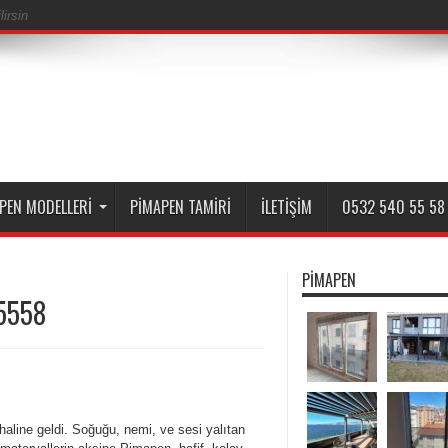
irsin
PEN MODELLERI
PIMAPEN TAMIRI
İLETIŞIM
0532 540 55 58
PIMAPEN
5558
ç haline geldi. Soğuğu, nemi, ve sesi yalıtan