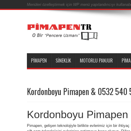
Menüleri özelleştirmek için WP menü yapılandırıcıyı kullanabil
PIMAPEN
SINEKLIK
MOTORLU PANJUR
PIMA
Kordonboyu Pimapen & 0532 540 
Kordonboyu Pimapen
Pimapen, gelişen teknolojiyle birlikte evlerimiz için bir ihtiya