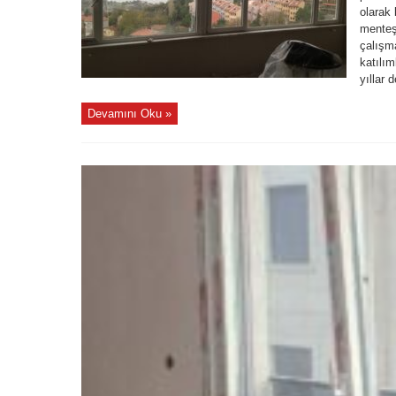
olarak 
menteşe
çalışma
katılım
yıllar d
Devamını Oku »