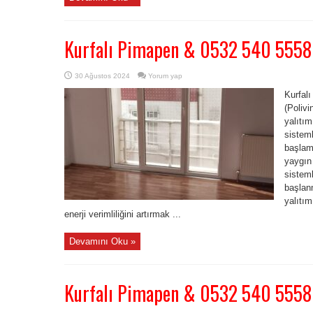
Kurfalı Pimapen & 0532 540 5558
30 Ağustos 2024
Yorum yap
Kurfal
(Polivi
yalıtım
sisteml
başlam
yaygın
sisteml
başlan
yalıtı
enerji verimliliğini artırmak ...
Devamını Oku »
Kurfalı Pimapen & 0532 540 5558