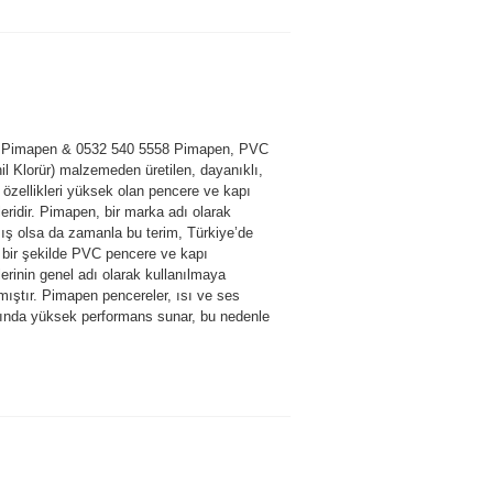
ı Pimapen & 0532 540 5558 Pimapen, PVC
nil Klorür) malzemeden üretilen, dayanıklı,
 özellikleri yüksek olan pencere ve kapı
eridir. Pimapen, bir marka adı olarak
ış olsa da zamanla bu terim, Türkiye’de
 bir şekilde PVC pencere ve kapı
erinin genel adı olarak kullanılmaya
mıştır. Pimapen pencereler, ısı ve ses
mında yüksek performans sunar, bu nedenle