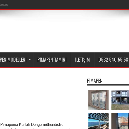
irsin
PEN MODELLERI
PIMAPEN TAMIRI
İLETIŞIM
0532 540 55 58
PIMAPEN
ı Pimapenci Kurfalı Denge mühendislik