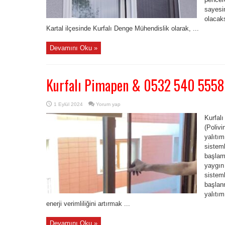
sayesin
olacak
Kartal ilçesinde Kurfalı Denge Mühendislik olarak, ...
Devamını Oku »
Kurfalı Pimapen & 0532 540 5558
1 Eylül 2024
Yorum yap
Kurfal
(Polivi
yalıtım
sisteml
başlam
yaygın
sisteml
başlan
yalıtı
enerji verimliliğini artırmak ...
Devamını Oku »