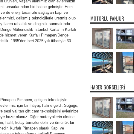
n ürünleri, yaşam alanımız olan evlerimizin
li unsurlarından biri haline gelmiştir. Hem
 ve de enerji tasarrufu sağlayan kapı ve
MOTORLU PANJUR
lerimizi, gelişmiş teknolojilerle üretmiş olup
 yıllarca rahatlık ve dinginlik sunmaktadır.
 Denge Mühendislik İstanbul Kartal’ın Kurfalı
de hizmet veren Kurfalı Pimapen/Denge
slik, 1995’den beri 2025 yılı itibariyle 30
HABER GÖRSELLERI
ı Pimapen Pimapen, gelişen teknolojiyle
e evlerimiz için bir ihtiyaç haline geldi. Soğuğu,
e sesi yalıtan çift cam teknolojisini evlerinize
ye hazır olunuz. Diğer materyallerin aksine
, hafif, kolay temizlenebilir ve ömürlük bir
edir. Kurfalı Pimapen olarak Kapı ve
elerinize takacağımız kaliteli Pimapen