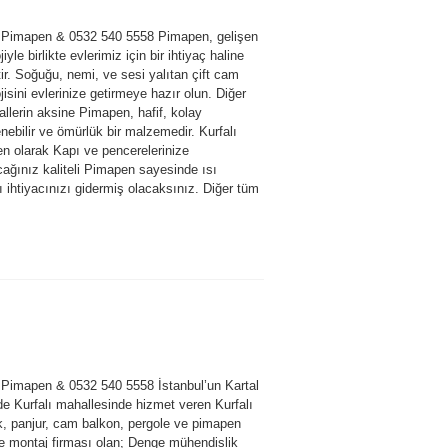
ı Pimapen & 0532 540 5558 Pimapen, gelişen
jiyle birlikte evlerimiz için bir ihtiyaç haline
ir. Soğuğu, nemi, ve sesi yalıtan çift cam
jisini evlerinize getirmeye hazır olun. Diğer
llerin aksine Pimapen, hafif, kolay
nebilir ve ömürlük bir malzemedir. Kurfalı
n olarak Kapı ve pencerelerinize
cağınız kaliteli Pimapen sayesinde ısı
ı ihtiyacınızı gidermiş olacaksınız. Diğer tüm
ı Pimapen & 0532 540 5558 İstanbul’un Kartal
de Kurfalı mahallesinde hizmet veren Kurfalı
ik, panjur, cam balkon, pergole ve pimapen
e montaj firması olan; Denge mühendislik