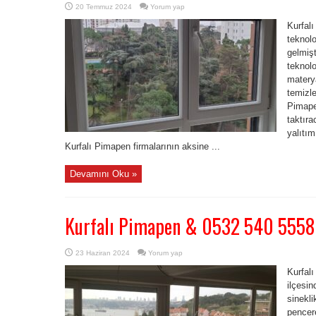
20 Temmuz 2024
Yorum yap
Kurfal
teknolo
gelmişt
teknolo
materya
temizle
Pimape
taktıra
yalıtım
Kurfalı Pimapen firmalarının aksine ...
Devamını Oku »
Kurfalı Pimapen & 0532 540 5558
23 Haziran 2024
Yorum yap
Kurfal
ilçesin
sinekl
pencer