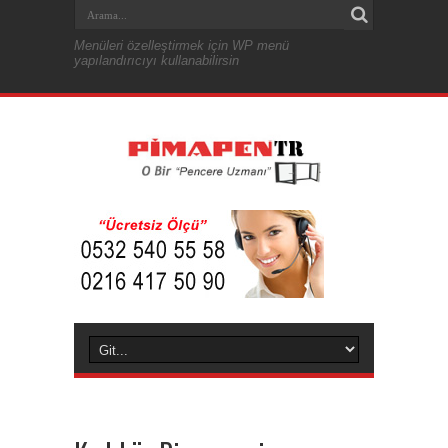
Menüleri özelleştirmek için WP menü
yapılandırıcıyı kullanabilirsin