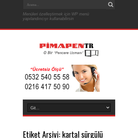
Menüleri özelleştirmek için WP menü
yapılandırıcıyı kullanabilirsin
Etiket Arşivi:
kartal sürgülü