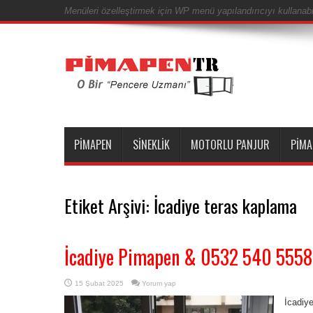
Menüleri özelleştirmek için WP menü yapılandırıcıyı kullanabil
PIMAPEN
SINEKLIK
MOTORLU PANJUR
PIMA
Etiket Arşivi:
İcadiye teras kaplama
İcadiye Pimapen & 0532 540 5558
15 Şubat 2025
Yorum yap
İcadiy