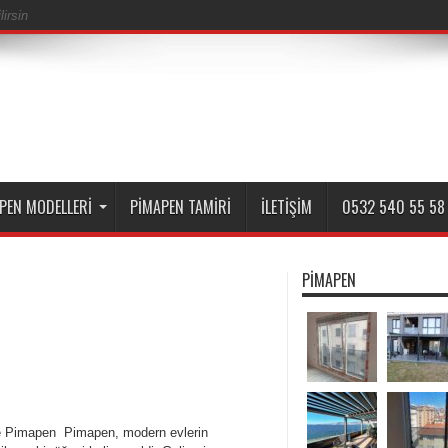
irsin
PEN MODELLERI
PIMAPEN TAMIRI
İLETIŞIM
0532 540 55 58
PIMAPEN
e Pimapen Pimapen, modern evlerin