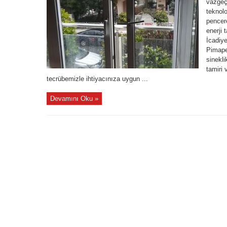
vazgeçi
teknolo
pencere
enerji 
İcadiy
Pimape
sinekli
tamiri 
tecrübemizle ihtiyacınıza uygun ...
Devamını Oku »