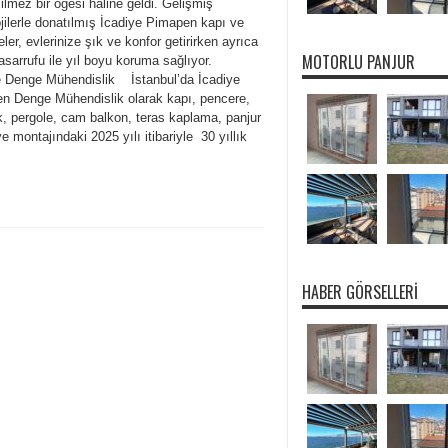
lmez bir öğesi haline geldi. Gelişmiş
jilerle donatılmış İcadiye Pimapen kapı ve
ler, evlerinize şık ve konfor getirirken ayrıca
MOTORLU PANJUR
tasarrufu ile yıl boyu koruma sağlıyor.
e Denge Mühendislik İstanbul’da İcadiye
n Denge Mühendislik olarak kapı, pencere,
k, pergole, cam balkon, teras kaplama, panjur
ve montajındaki 2025 yılı itibariyle 30 yıllık
HABER GÖRSELLERI