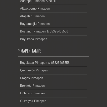
Adatepe Pimapen Sineklik
Altayçeşme Pimapen
Ataşehir Pimapen
Bayramoğlu Pimapen
Bostancı Pimapen & 05325405558
Büyükada Pimapen
PIMAPEN TAMIR
Büyükada Pimapen & 05325405558
Çekmeköy Pimapen
Dragos Pimapen
Erenköy Pimapen
Gülsuyu Pimapen
Güzelyalı Pimapen