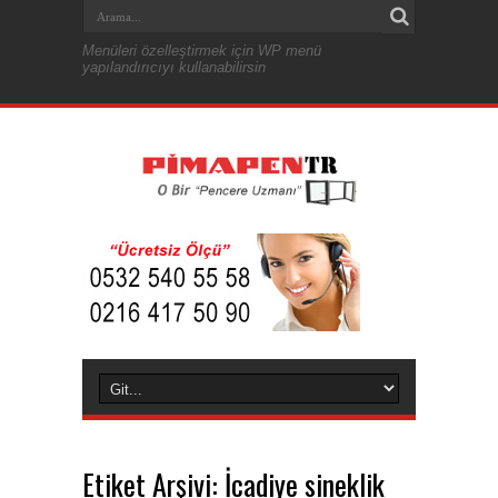
Menüleri özelleştirmek için WP menü
yapılandırıcıyı kullanabilirsin
Etiket Arşivi:
İcadiye sineklik