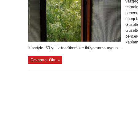
vazgeçi
teknol
pencere
enerji 
Güzelt
Güzelt
pencere
kaplama
itibariyle 30 yıllık tecrübemizle ihtiyacınıza uygun ...
Devamını Oku »