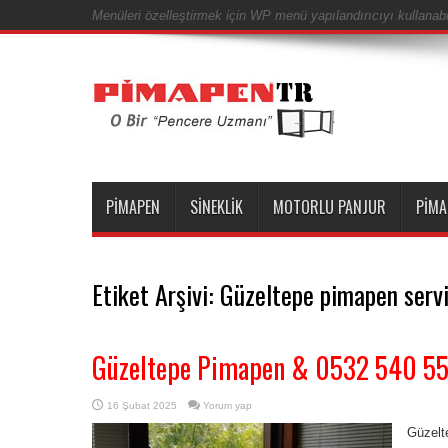
Menüleri özelleştirmek için WP menü yapılandırıcıyı kullanabil
PIMAPEN
SINEKLIK
MOTORLU PANJUR
PIMA
Etiket Arşivi:
Güzeltepe pimapen servi
Güzeltepe Pimapen & 0532 540 5
16 Şubat 2025
Yorum yap
Güzelt