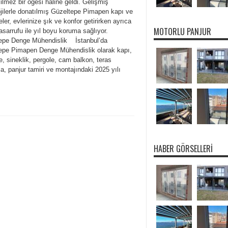
lmez bir öğesi haline geldi. Gelişmiş
ojilerle donatılmış Güzeltepe Pimapen kapı ve
ler, evlerinize şık ve konfor getirirken ayrıca
MOTORLU PANJUR
tasarrufu ile yıl boyu koruma sağlıyor.
epe Denge Mühendislik İstanbul’da
epe Pimapen Denge Mühendislik olarak kapı,
, sineklik, pergole, cam balkon, teras
, panjur tamiri ve montajındaki 2025 yılı
HABER GÖRSELLERI