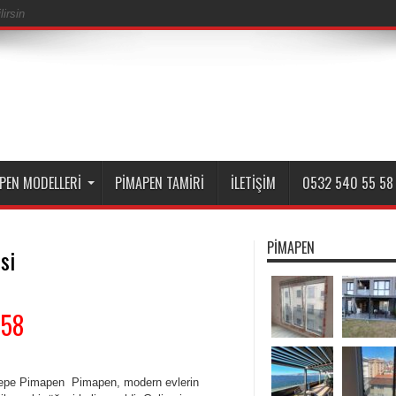
irsin
PEN MODELLERI
PIMAPEN TAMIRI
İLETIŞIM
0532 540 55 58
PIMAPEN
si
558
epe Pimapen Pimapen, modern evlerin