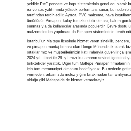
şekilde PVC pencere ve kapı sistemlerinin genel adı olarak k
ısı ve ses yalıtımında yüksek performans sunar, bu nedenle ene
tarafından tercih edilir. Ayrıca, PVC malzeme, hava koşullar
ömürlüdür. Pimapen, kolay temizlenebilir olması, bakım gerek
sunmasıyla da kullanıcılar arasında popülerdir. Çevre dostu üre
malzemelerden yapılması da Pimapen sistemlerinin tercih edil
İstanbul’un Maltepe ilçesinde hizmet veren sineklik, pencere
ve pimapen montaj firması olan Denge Mühendislik olarak bizle
ortaklarımız ve müşterilerimizin katılımlarıyla güvenilir çalış
2024 yılı itibari ile 29. yılımızı kutlamanın sevinci içerisinde
birliktelikler yarattık. Diğer tüm Maltepe Pimapen firmalarını
için tam memnuniyet olmasını hedefliyoruz. Bu nedenle getird
vermeden, arkamızda moloz yığını bırakmadan tamamlıyoruz.
olduğu gibi Maltepe’de de hizmet vermekteyiz.