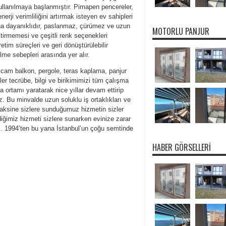
ullanılmaya başlanmıştır. Pimapen pencereler,
rji verimliliğini artırmak isteyen ev sahipleri
ına dayanıklıdır, paslanmaz, çürümez ve uzun
MOTORLU PANJUR
tirmemesi ve çeşitli renk seçenekleri
tim süreçleri ve geri dönüştürülebilir
me sebepleri arasında yer alır.
, cam balkon, pergole, teras kaplama, panjur
r tecrübe, bilgi ve birikimimizi tüm çalışma
ma ortamı yaratarak nice yıllar devam ettirip
yiz. Bu minvalde uzun soluklu iş ortaklıkları ve
n aksine sizlere sunduğumuz hizmetin sizler
iğimiz hizmeti sizlere sunarken evinize zarar
 1994’ten bu yana İstanbul’un çoğu semtinde
HABER GÖRSELLERI