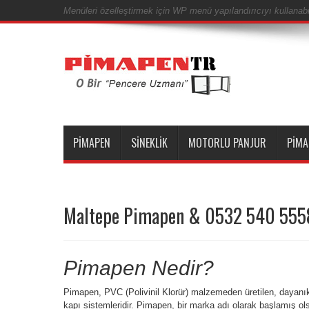
Menüleri özelleştirmek için WP menü yapılandırıcıyı kullanabil
PIMAPEN
SINEKLIK
MOTORLU PANJUR
PIMA
Maltepe Pimapen & 0532 540 555
Pimapen Nedir?
Pimapen, PVC (Polivinil Klorür) malzemeden üretilen, dayanıkl
kapı sistemleridir. Pimapen, bir marka adı olarak başlamış ol