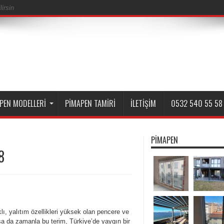
irsin
PEN MODELLERI
PIMAPEN TAMIRI
İLETIŞIM
0532 540 55 58
PIMAPEN
8
ı, yalıtım özellikleri yüksek olan pencere ve
sa da zamanla bu terim, Türkiye’de yaygın bir