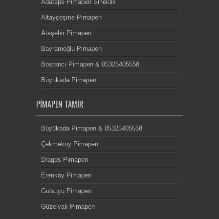
Adatepe Pimapen Sineklik
Altayçeşme Pimapen
Ataşehir Pimapen
Bayramoğlu Pimapen
Bostancı Pimapen & 05325405558
Büyükada Pimapen
PIMAPEN TAMIR
Büyükada Pimapen & 05325405558
Çekmeköy Pimapen
Dragos Pimapen
Erenköy Pimapen
Gülsuyu Pimapen
Güzelyalı Pimapen