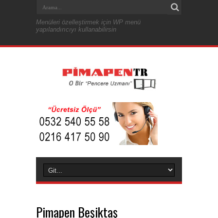
Menüleri özelleştirmek için WP menü
yapılandırıcıyı kullanabilirsin
Pimapen Beşiktaş