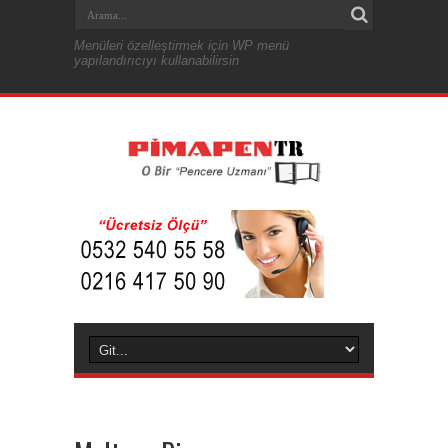
Menüleri özelleştirmek için WP menü
yapılandırıcıyı kullanabilirsin