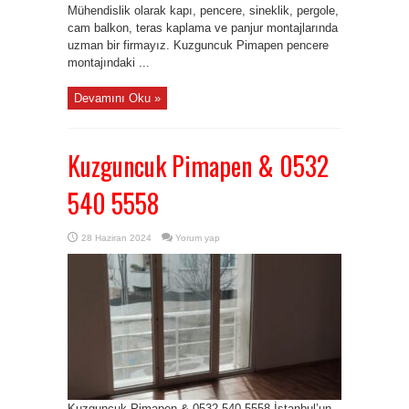
Mühendislik olarak kapı, pencere, sineklik, pergole,
cam balkon, teras kaplama ve panjur montajlarında
uzman bir firmayız. Kuzguncuk Pimapen pencere
montajındaki ...
Devamını Oku »
Kuzguncuk Pimapen & 0532
540 5558
28 Haziran 2024
Yorum yap
Kuzguncuk Pimapen & 0532 540 5558 İstanbul’un