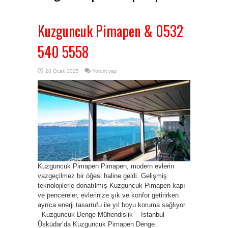
Kuzguncuk Pimapen & 0532
540 5558
28 Ocak 2025
Yorum yap
Kuzguncuk Pimapen Pimapen, modern evlerin
vazgeçilmez bir öğesi haline geldi. Gelişmiş
teknolojilerle donatılmış Kuzguncuk Pimapen kapı
ve pencereler, evlerinize şık ve konfor getirirken
ayrıca enerji tasarrufu ile yıl boyu koruma sağlıyor.
Kuzguncuk Denge Mühendislik İstanbul
Üsküdar’da Kuzguncuk Pimapen Denge