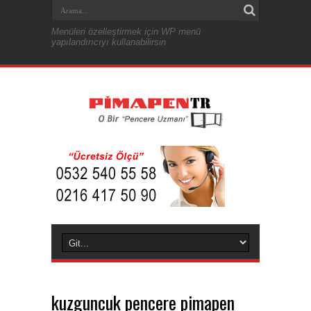
Menüleri özelleştirmek için WP menü
yapılandırıcıyı kullanabilirsin
kuzguncuk pencere pimapen