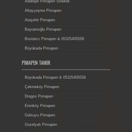
Adatepe Pimapen Sineklik
Altayçeşme Pimapen
Ataşehir Pimapen
Bayramoğlu Pimapen
Bostancı Pimapen & 05325405558
Büyükada Pimapen
PIMAPEN TAMIR
Büyükada Pimapen & 05325405558
Çekmeköy Pimapen
Dragos Pimapen
Erenköy Pimapen
Gülsuyu Pimapen
Güzelyalı Pimapen