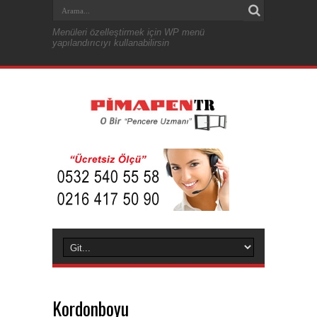
Menüleri özelleştirmek için WP menü
yapılandırıcıyı kullanabilirsin
Kordonboyu