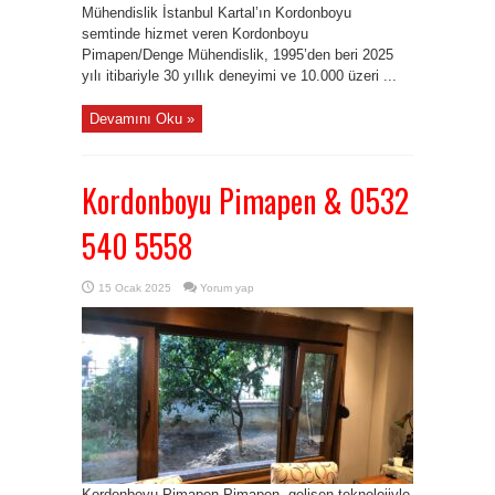
Mühendislik İstanbul Kartal’ın Kordonboyu
semtinde hizmet veren Kordonboyu
Pimapen/Denge Mühendislik, 1995’den beri 2025
yılı itibariyle 30 yıllık deneyimi ve 10.000 üzeri ...
Devamını Oku »
Kordonboyu Pimapen & 0532
540 5558
15 Ocak 2025
Yorum yap
Kordonboyu Pimapen Pimapen, gelişen teknolojiyle