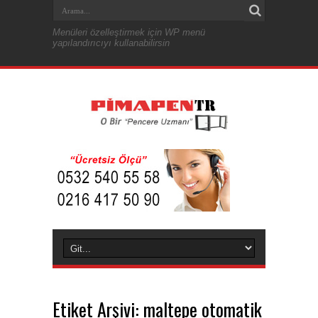
Menüleri özelleştirmek için WP menü
yapılandırıcıyı kullanabilirsin
Etiket Arşivi:
maltepe otomatik