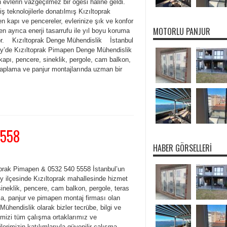
evlerin vazgeçilmez bir öğesi haline geldi.
ş teknolojilerle donatılmış Kızıltoprak
 kapı ve pencereler, evlerinize şık ve konfor
MOTORLU PANJUR
ken ayrıca enerji tasarrufu ile yıl boyu koruma
or. Kızıltoprak Denge Mühendislik İstanbul
y’de Kızıltoprak Pimapen Denge Mühendislik
kapı, pencere, sineklik, pergole, cam balkon,
kaplama ve panjur montajlarında uzman bir
5558
HABER GÖRSELLERI
oprak Pimapen & 0532 540 5558 İstanbul’un
y ilçesinde Kızıltoprak mahallesinde hizmet
ineklik, pencere, cam balkon, pergole, teras
a, panjur ve pimapen montaj firması olan
ühendislik olarak bizler tecrübe, bilgi ve
imizi tüm çalışma ortaklarımız ve
lerimizin katılımlarıyla güvenilir çalışma