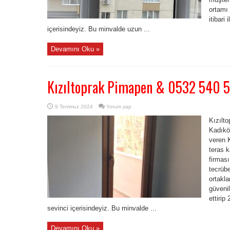
ortamı 
itibari
içerisindeyiz. Bu minvalde uzun ...
Devamını Oku »
Kızıltoprak Pimapen & 0532 540 
9 Temmuz 2024
Yorum yap
Kızılt
Kadıkö
veren K
teras 
firması
tecrübe
ortakla
güvenil
ettirip
sevinci içerisindeyiz. Bu minvalde ...
Devamını Oku »