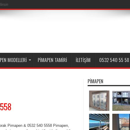
irsin
PEN MODELLERI
PIMAPEN TAMIRI
İLETIŞIM
0532 540 55 58
PIMAPEN
5558
oprak Pimapen & 0532 540 5558 Pimapen,