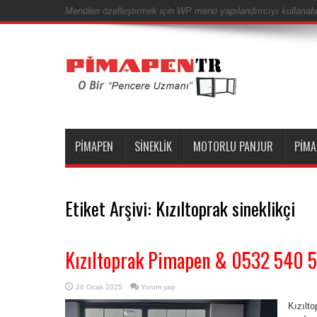
Menüleri özelleştirmek için WP menü yapılandırıcıyı kullanabil
PIMAPEN
SINEKLIK
MOTORLU PANJUR
PIMA
Etiket Arşivi:
Kızıltoprak sineklikçi
Kızıltoprak Pimapen & 0532 540 
26 Ocak 2025
Yorum yap
Kızılt