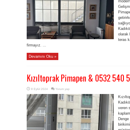
modern 
Gelişmi
Pimapen
getirir
sağlıy
Kadıkö
olarak 
teras 
firmayız. ...
Devamını Oku »
Kızıltoprak Pimapen & 0532 540 
8 Eylül 2024
Yorum yap
Kızılt
Kadıkö
veren s
kaplam
Denge M
birikim
müşteri