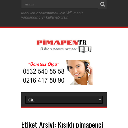
Menüleri özelleştirmek için WP menü
yapılandırıcıyı kullanabilirsin
Etiket Arşivi:
Kısıklı pimapenci