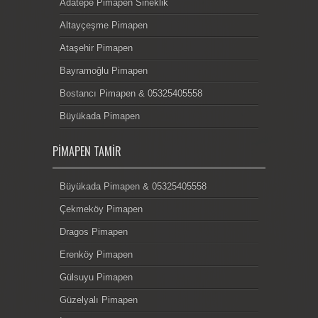
Adatepe Pimapen Sineklik
Altayçeşme Pimapen
Ataşehir Pimapen
Bayramoğlu Pimapen
Bostancı Pimapen & 05325405558
Büyükada Pimapen
PIMAPEN TAMIR
Büyükada Pimapen & 05325405558
Çekmeköy Pimapen
Dragos Pimapen
Erenköy Pimapen
Gülsuyu Pimapen
Güzelyalı Pimapen