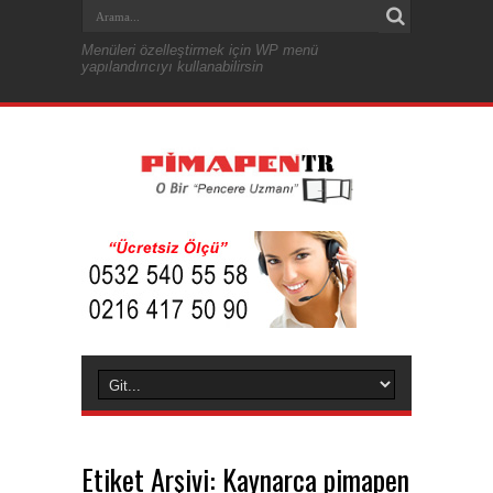
Menüleri özelleştirmek için WP menü
yapılandırıcıyı kullanabilirsin
Etiket Arşivi:
Kaynarca pimapen