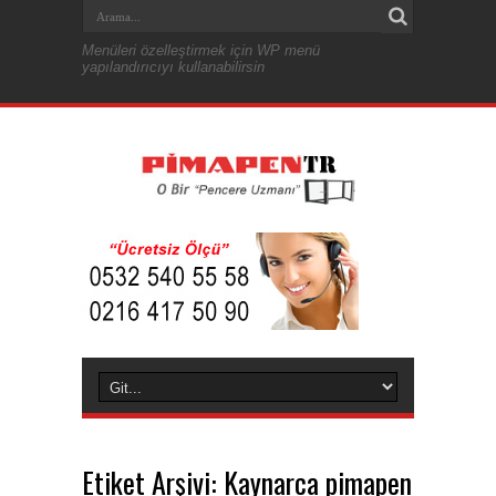
Menüleri özelleştirmek için WP menü
yapılandırıcıyı kullanabilirsin
Etiket Arşivi:
Kaynarca pimapen