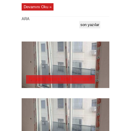
Devamını Oku »
ARA
son yazılar
Pimapen Pencere Nasıl Temizlenir?