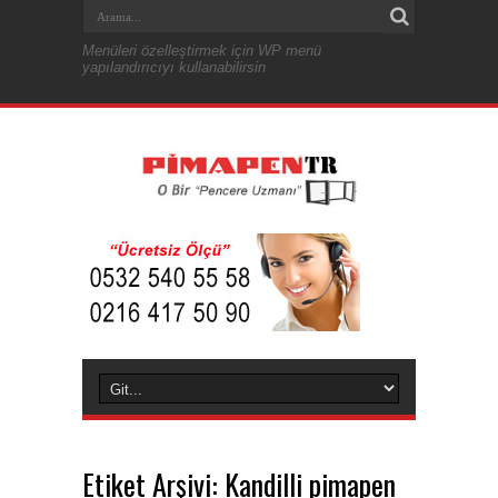
Menüleri özelleştirmek için WP menü
yapılandırıcıyı kullanabilirsin
Etiket Arşivi:
Kandilli pimapen