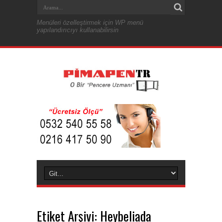
Menüleri özelleştirmek için WP menü
yapılandırıcıyı kullanabilirsin
Etiket Arşivi:
Heybeliada