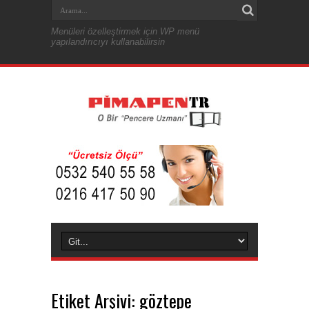
Menüleri özelleştirmek için WP menü
yapılandırıcıyı kullanabilirsin
Etiket Arşivi:
göztepe