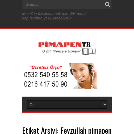
Menüleri özelleştirmek için WP menü
yapılandırıcıyı kullanabilirsin
Etiket Arşivi:
Feyzullah pimapen