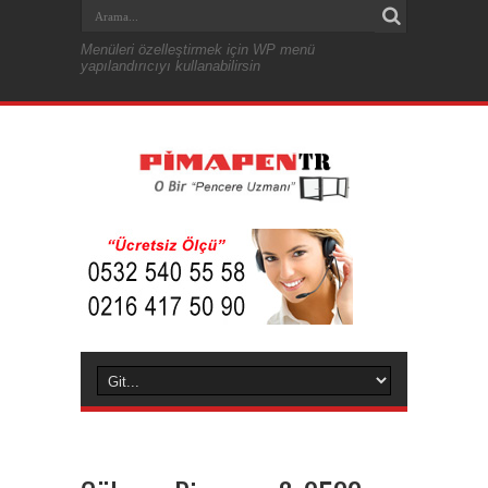
Menüleri özelleştirmek için WP menü
yapılandırıcıyı kullanabilirsin