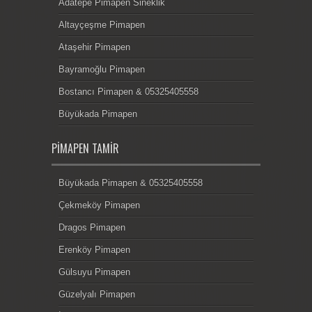
Adatepe Pimapen Sineklik
Altayçeşme Pimapen
Ataşehir Pimapen
Bayramoğlu Pimapen
Bostancı Pimapen & 05325405558
Büyükada Pimapen
PIMAPEN TAMIR
Büyükada Pimapen & 05325405558
Çekmeköy Pimapen
Dragos Pimapen
Erenköy Pimapen
Gülsuyu Pimapen
Güzelyalı Pimapen