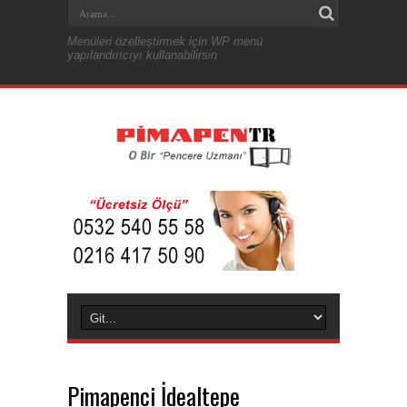
Menüleri özelleştirmek için WP menü
yapılandırıcıyı kullanabilirsin
Pimapenci İdealtepe