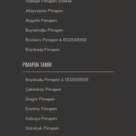
Adatepe Pimapen Sineklik
Altayçeşme Pimapen
Ataşehir Pimapen
Bayramoğlu Pimapen
Bostancı Pimapen & 05325405558
Büyükada Pimapen
PIMAPEN TAMIR
Büyükada Pimapen & 05325405558
Çekmeköy Pimapen
Dragos Pimapen
Erenköy Pimapen
Gülsuyu Pimapen
Güzelyalı Pimapen