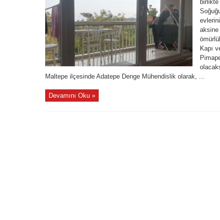
birlikt
Soğuğu,
evlerin
aksine 
ömürlü
Kapı ve
Pimapen
olacak
Maltepe ilçesinde Adatepe Denge Mühendislik olarak, ...
Devamını Oku »