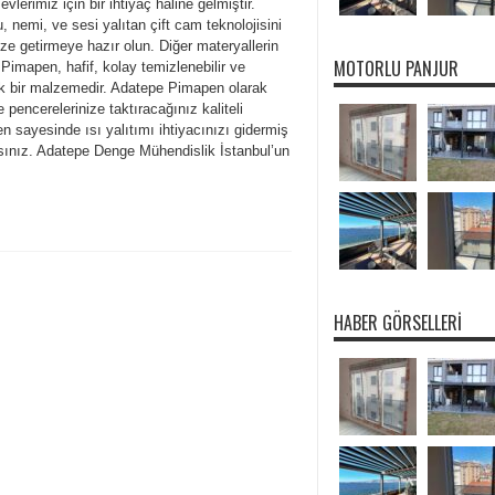
e evlerimiz için bir ihtiyaç haline gelmiştir.
 nemi, ve sesi yalıtan çift cam teknolojisini
ize getirmeye hazır olun. Diğer materyallerin
MOTORLU PANJUR
Pimapen, hafif, kolay temizlenebilir ve
k bir malzemedir. Adatepe Pimapen olarak
 pencerelerinize taktıracağınız kaliteli
 sayesinde ısı yalıtımı ihtiyacınızı gidermiş
sınız. Adatepe Denge Mühendislik İstanbul’un
HABER GÖRSELLERI