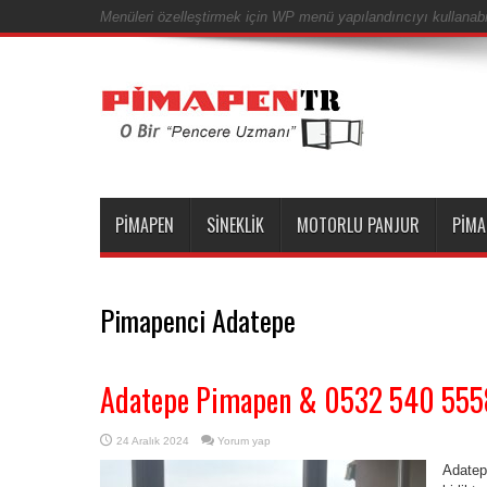
Menüleri özelleştirmek için WP menü yapılandırıcıyı kullanabil
PIMAPEN
SINEKLIK
MOTORLU PANJUR
PIMA
Pimapenci Adatepe
Adatepe Pimapen & 0532 540 555
24 Aralık 2024
Yorum yap
Adatep