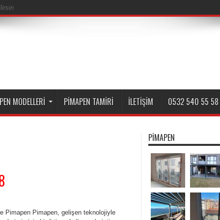
irsin
PEN MODELLERI
PIMAPEN TAMIRI
İLETIŞIM
0532 540 55 58
PIMAPEN
8
e Pimapen Pimapen, gelişen teknolojiyle