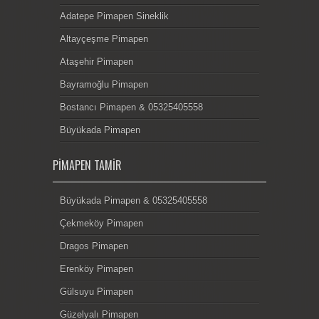
Adatepe Pimapen Sineklik
Altayçeşme Pimapen
Ataşehir Pimapen
Bayramoğlu Pimapen
Bostancı Pimapen & 05325405558
Büyükada Pimapen
PIMAPEN TAMIR
Büyükada Pimapen & 05325405558
Çekmeköy Pimapen
Dragos Pimapen
Erenköy Pimapen
Gülsuyu Pimapen
Güzelyalı Pimapen