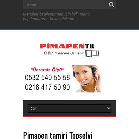
Menüleri özelleştirmek için WP menü
yapılandırıcıyı kullanabilirsin
Pimapen tamiri Topselvi