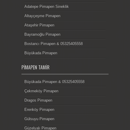
Adatepe Pimapen Sineklik
Altayçeşme Pimapen
Ataşehir Pimapen
Bayramoğlu Pimapen
Bostancı Pimapen & 05325405558
Büyükada Pimapen
PIMAPEN TAMIR
Büyükada Pimapen & 05325405558
Çekmeköy Pimapen
Dragos Pimapen
Erenköy Pimapen
Gülsuyu Pimapen
Güzelyalı Pimapen