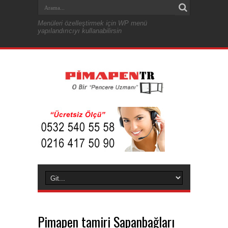
Menüleri özelleştirmek için WP menü
yapılandırıcıyı kullanabilirsin
Pimapen tamiri Sapanbağları