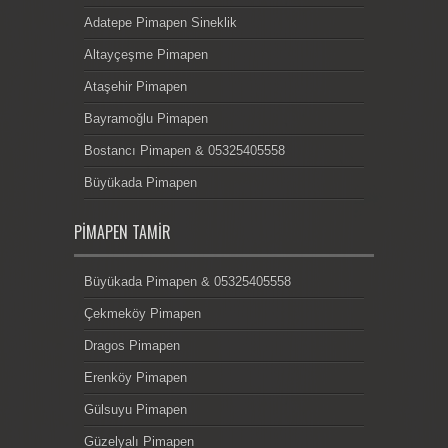
Adatepe Pimapen Sineklik
Altayçeşme Pimapen
Ataşehir Pimapen
Bayramoğlu Pimapen
Bostancı Pimapen & 05325405558
Büyükada Pimapen
PIMAPEN TAMIR
Büyükada Pimapen & 05325405558
Çekmeköy Pimapen
Dragos Pimapen
Erenköy Pimapen
Gülsuyu Pimapen
Güzelyalı Pimapen