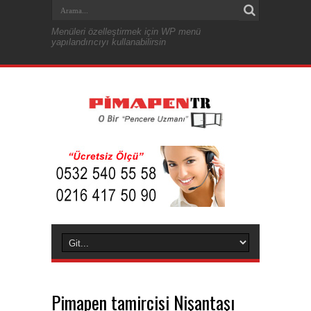
Menüleri özelleştirmek için WP menü
yapılandırıcıyı kullanabilirsin
Pimapen tamircisi Nişantaşı