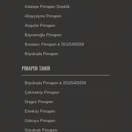
Adatepe Pimapen Sineklik
Altayçeşme Pimapen
Ataşehir Pimapen
Bayramoğlu Pimapen
Bostancı Pimapen & 05325405558
Büyükada Pimapen
PIMAPEN TAMIR
Büyükada Pimapen & 05325405558
Çekmeköy Pimapen
Dragos Pimapen
Erenköy Pimapen
Gülsuyu Pimapen
Güzelyalı Pimapen