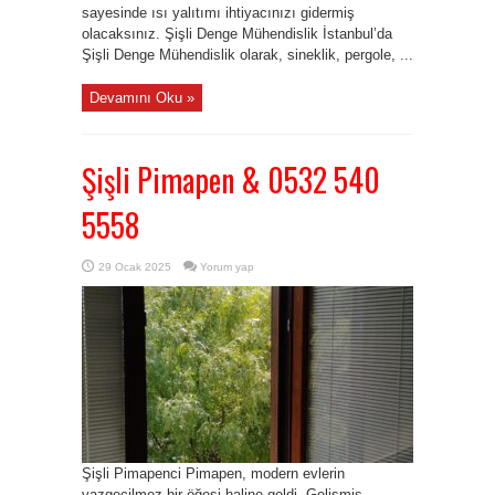
sayesinde ısı yalıtımı ihtiyacınızı gidermiş
olacaksınız. Şişli Denge Mühendislik İstanbul’da
Şişli Denge Mühendislik olarak, sineklik, pergole, ...
Devamını Oku »
Şişli Pimapen & 0532 540
5558
29 Ocak 2025
Yorum yap
Şişli Pimapenci Pimapen, modern evlerin
vazgeçilmez bir öğesi haline geldi. Gelişmiş