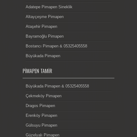
Adatepe Pimapen Sineklik
Altayçeşme Pimapen
Ataşehir Pimapen
Bayramoğlu Pimapen
Bostancı Pimapen & 05325405558
Büyükada Pimapen
PIMAPEN TAMIR
Büyükada Pimapen & 05325405558
Çekmeköy Pimapen
Dragos Pimapen
Erenköy Pimapen
Gülsuyu Pimapen
Güzelyalı Pimapen