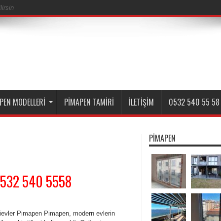
irsin
PEN MODELLERI
PIMAPEN TAMIRI
İLETIŞIM
0532 540 55 58
PIMAPEN
0532 540 5558
ievler Pimapen Pimapen, modern evlerin