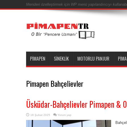
Menüleri özelleştirmek için WP menü yapılandırıcıyı kullanabil
PIMAPEN
SINEKLIK
MOTORLU PANJUR
PIMA
Pimapen Bahçelievler
Üsküdar-Bahçelievler Pimapen & 
18 Şubat 2025
Yorum yap
Bahçel