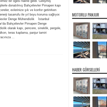
lmez bir öğesi haline geldi. Gelişmiş
jilerle donatılmış Bahçelievler Pimapen kapı
ereler, evlerinize şık ve konfor getirirken
MOTORLU PANJUR
enerji tasarrufu ile yıl boyu koruma sağlıyor.
ievler Denge Mühendislik İstanbul
r’da Bahçelievler Pimapen Denge
slik olarak kapı, pencere, sineklik, pergole,
lkon, teras kaplama, panjur tamiri
yacınıza ...
HABER GÖRSELLERI