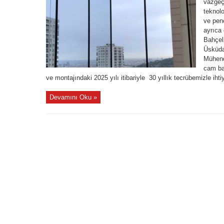
vazgeçi
teknolo
ve penc
ayrıca 
Bahçel
Üsküda
Mühendi
cam ba
ve montajındaki 2025 yılı itibariyle 30 yıllık tecrübemizle ihti
Devamını Oku »