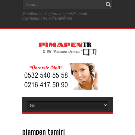
Menüleri özelleştirmek için WP menü
yapılandırıcıyı kullanabilirsin
piampen tamiri