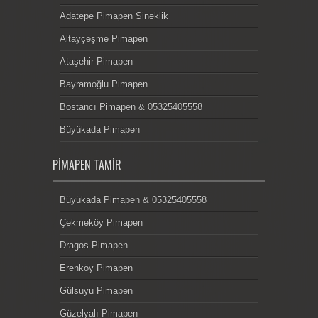
Adatepe Pimapen Sineklik
Altayçeşme Pimapen
Ataşehir Pimapen
Bayramoğlu Pimapen
Bostancı Pimapen & 05325405558
Büyükada Pimapen
PIMAPEN TAMIR
Büyükada Pimapen & 05325405558
Çekmeköy Pimapen
Dragos Pimapen
Erenköy Pimapen
Gülsuyu Pimapen
Güzelyalı Pimapen