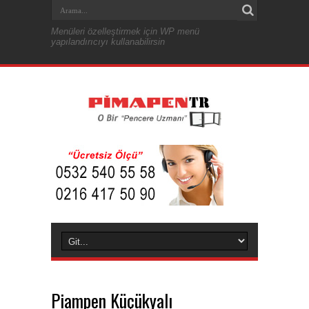
Menüleri özelleştirmek için WP menü
yapılandırıcıyı kullanabilirsin
Piampen Küçükyalı