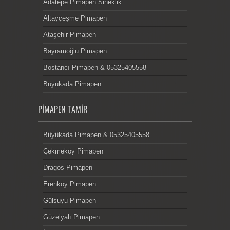
Adatepe Pimapen Sineklik
Altayçeşme Pimapen
Ataşehir Pimapen
Bayramoğlu Pimapen
Bostancı Pimapen & 05325405558
Büyükada Pimapen
PIMAPEN TAMIR
Büyükada Pimapen & 05325405558
Çekmeköy Pimapen
Dragos Pimapen
Erenköy Pimapen
Gülsuyu Pimapen
Güzelyalı Pimapen