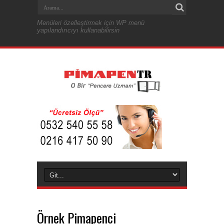
Menüleri özelleştirmek için WP menü
yapılandırıcıyı kullanabilirsin
Örnek Pimapenci