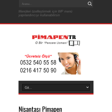
Menüleri özelleştirmek için WP menü
yapılandırıcıyı kullanabilirsin
Nişantaşı Pimapen