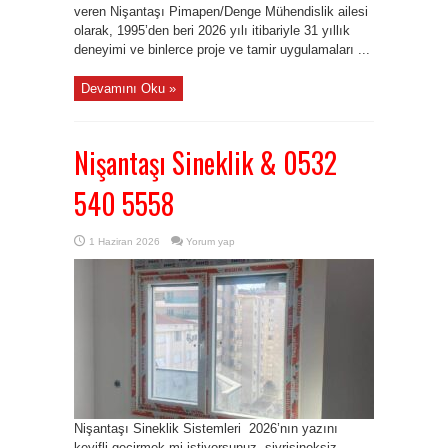
veren Nişantaşı Pimapen/Denge Mühendislik ailesi
olarak, 1995’den beri 2026 yılı itibariyle 31 yıllık
deneyimi ve binlerce proje ve tamir uygulamaları ...
Devamını Oku »
Nişantaşı Sineklik & 0532
540 5558
1 Haziran 2026
Yorum yap
Nişantaşı Sineklik Sistemleri 2026’nın yazını
keyifli geçirmek mi istiyorsunuz, sivrisineksiz…