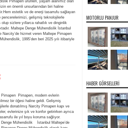
islik Pimapen ürünleri, yaşam alanımız olan
izin en önemli unsurlarından biri haline
ir.Hem estetik ve de enerji tasarrufu sağlayan
MOTORLU PANJUR
 pencerelerimizi, gelişmiş teknolojilerle
 olup sizlere yıllarca rahatlık ve dinginlik
tadır. Maltepe Denge Mühendislik İstanbul
e Narcity’de hizmet veren Maltepe Pimapen
ühendislik, 1995’den beri 2025 yılı itibariyle
8
HABER GÖRSELLERI
y Pimapen Pimapen, modern evlerin
lmez bir öğesi haline geldi. Gelişmiş
jilerle donatılmış Narcity Pimapen kapı ve
ler, evlerinize şık ve konfor getirirken ayrıca
tasarrufu ile yıl boyu koruma sağlıyor.
y Denge Mühendislik İstanbul Maltepe’de
y Pimapen Denge Mühendislik olarak kapı,