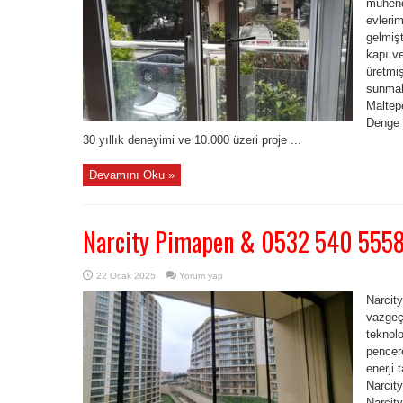
mühend
evlerim
gelmişt
kapı ve
üretmiş
sunmak
Maltep
Denge M
30 yıllık deneyimi ve 10.000 üzeri proje ...
Devamını Oku »
Narcity Pimapen & 0532 540 555
22 Ocak 2025
Yorum yap
Narcit
vazgeçi
teknolo
pencere
enerji 
Narcit
Narcit