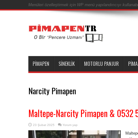
Menüleri özelleştirmek için WP menü yapılandırıcıyı kullanabil
PIMAPEN
SINEKLIK
MOTORLU PANJUR
PIMA
Narcity Pimapen
Maltepe-Narcity Pimapen & 0532 
23 Şubat 2025
Yorum yap
Maltep