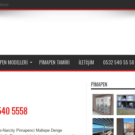
irsin
PEN MODELLERI
PIMAPEN TAMIRI
İLETIŞIM
0532 540 55 58
PIMAPEN
540 5558
e-Narcity Pimapenci Maltepe Denge