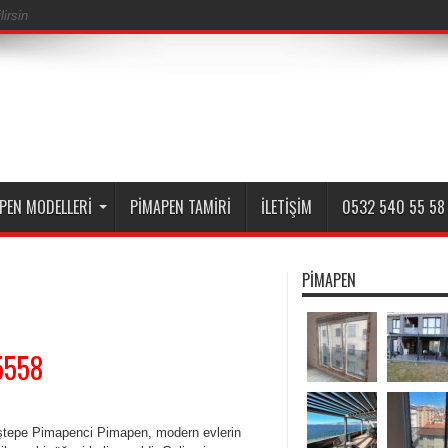
irsin
PEN MODELLERI
PIMAPEN TAMIRI
İLETIŞIM
0532 540 55 58
PIMAPEN
5558
tepe Pimapenci Pimapen, modern evlerin