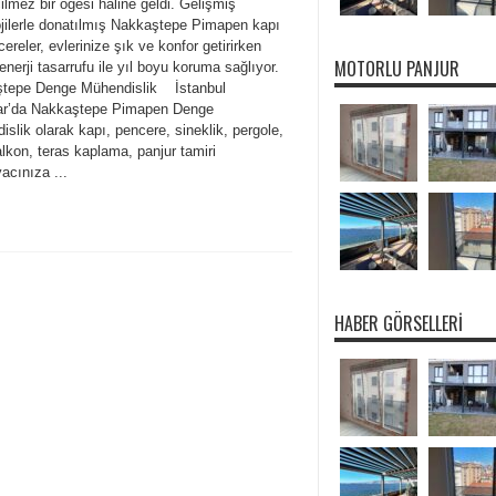
lmez bir öğesi haline geldi. Gelişmiş
ojilerle donatılmış Nakkaştepe Pimapen kapı
ereler, evlerinize şık ve konfor getirirken
MOTORLU PANJUR
enerji tasarrufu ile yıl boyu koruma sağlıyor.
tepe Denge Mühendislik İstanbul
r’da Nakkaştepe Pimapen Denge
slik olarak kapı, pencere, sineklik, pergole,
lkon, teras kaplama, panjur tamiri
yacınıza ...
HABER GÖRSELLERI