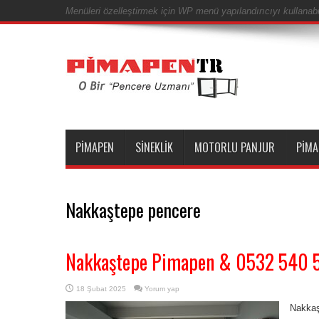
Menüleri özelleştirmek için WP menü yapılandırıcıyı kullanabil
PIMAPEN
SINEKLIK
MOTORLU PANJUR
PIMA
Nakkaştepe pencere
Nakkaştepe Pimapen & 0532 540 
18 Şubat 2025
Yorum yap
Nakkaş