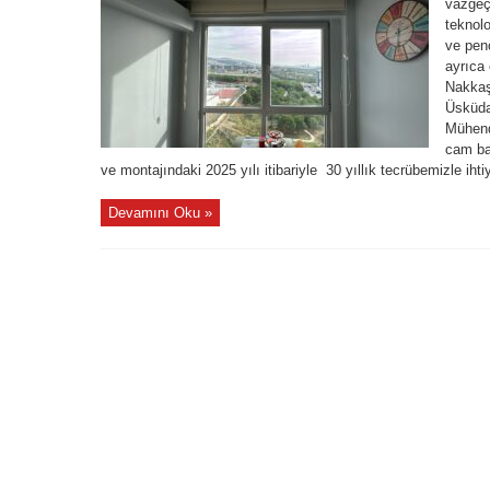
vazgeçi
teknol
ve penc
ayrıca 
Nakkaş
Üsküda
Mühendi
cam ba
ve montajındaki 2025 yılı itibariyle 30 yıllık tecrübemizle ihti
Devamını Oku »