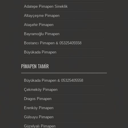
Adatepe Pimapen Sineklik
Altayçeşme Pimapen
Ataşehir Pimapen
Bayramoğlu Pimapen
Bostancı Pimapen & 05325405558
Büyükada Pimapen
PIMAPEN TAMIR
Büyükada Pimapen & 05325405558
Çekmeköy Pimapen
Dragos Pimapen
Erenköy Pimapen
Gülsuyu Pimapen
Güzelyalı Pimapen