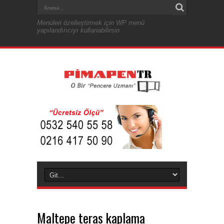
Menüleri özelleştirmek için WP menü
yapılandırıcıyı kullanabilirsin
Maltepe teras kaplama