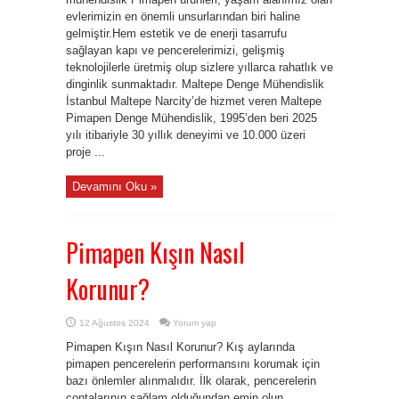
evlerimizin en önemli unsurlarından biri haline
gelmiştir.Hem estetik ve de enerji tasarrufu
sağlayan kapı ve pencerelerimizi, gelişmiş
teknolojilerle üretmiş olup sizlere yıllarca rahatlık ve
dinginlik sunmaktadır. Maltepe Denge Mühendislik
İstanbul Maltepe Narcity’de hizmet veren Maltepe
Pimapen Denge Mühendislik, 1995’den beri 2025
yılı itibariyle 30 yıllık deneyimi ve 10.000 üzeri
proje ...
Devamını Oku »
Pimapen Kışın Nasıl
Korunur?
12 Ağustos 2024
Yorum yap
Pimapen Kışın Nasıl Korunur? Kış aylarında
pimapen pencerelerin performansını korumak için
bazı önlemler alınmalıdır. İlk olarak, pencerelerin
contalarının sağlam olduğundan emin olun.